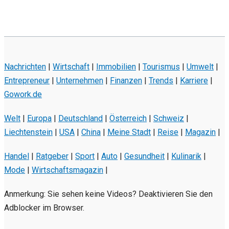
Nachrichten
|
Wirtschaft
|
Immobilien
|
Tourismus
|
Umwelt
|
Entrepreneur
|
Unternehmen
|
Finanzen
|
Trends
|
Karriere
|
Gowork.de
Welt
|
Europa
|
Deutschland
|
Österreich
|
Schweiz
|
Liechtenstein
|
USA
|
China
|
Meine Stadt
|
Reise
|
Magazin
|
Handel
|
Ratgeber
|
Sport
|
Auto
|
Gesundheit
|
Kulinarik
|
Mode
|
Wirtschaftsmagazin
|
Anmerkung: Sie sehen keine Videos? Deaktivieren Sie den
Adblocker im Browser.