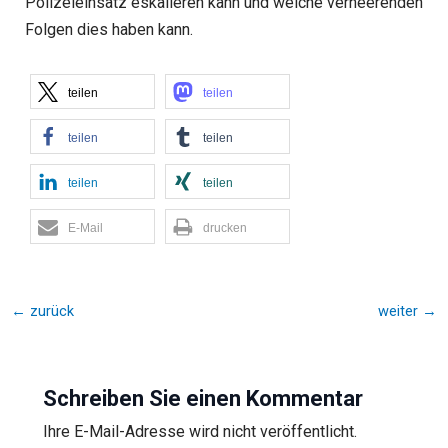
Polizeieinsatz eskalieren kann und welche verheerenden
Folgen dies haben kann.
teilen
teilen
teilen
teilen
teilen
teilen
E-Mail
drucken
←
zurück
weiter
→
Schreiben Sie einen Kommentar
Ihre E-Mail-Adresse wird nicht veröffentlicht.