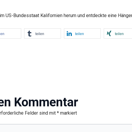
e im US-Bundesstaat Kalifornien herum und entdeckte eine Hänge
len
teilen
teilen
teilen
nen Kommentar
rforderliche Felder sind mit
*
markiert