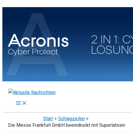
Zum
Inhalt
springen
Start
Schlagzeilen
Die Messe Frankfurt GmbH beeindruckt mit Superlativen