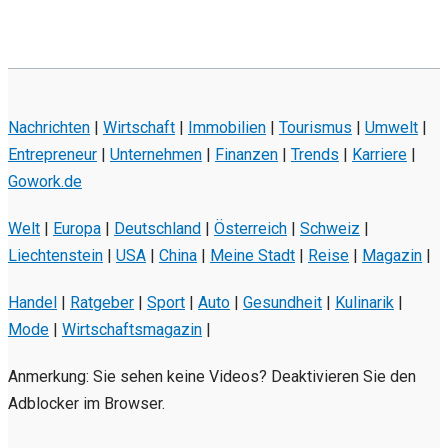
Nachrichten
|
Wirtschaft
|
Immobilien
|
Tourismus
|
Umwelt
|
Entrepreneur
|
Unternehmen
|
Finanzen
|
Trends
|
Karriere
|
Gowork.de
Welt
|
Europa
|
Deutschland
|
Österreich
|
Schweiz
|
Liechtenstein
|
USA
|
China
|
Meine Stadt
|
Reise
|
Magazin
|
Handel
|
Ratgeber
|
Sport
|
Auto
|
Gesundheit
|
Kulinarik
|
Mode
|
Wirtschaftsmagazin
|
Anmerkung: Sie sehen keine Videos? Deaktivieren Sie den
Adblocker im Browser.