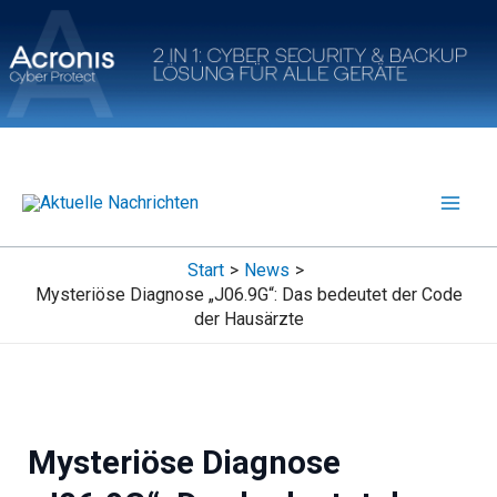
Zum
Inhalt
springen
Start
News
Mysteriöse Diagnose „J06.9G“: Das bedeutet der Code
der Hausärzte
Mysteriöse Diagnose