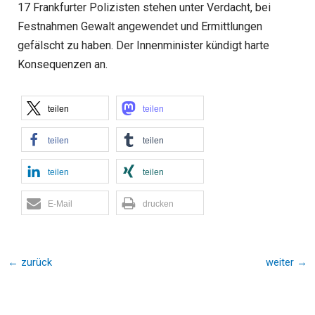
17 Frankfurter Polizisten stehen unter Verdacht, bei
Festnahmen Gewalt angewendet und Ermittlungen
gefälscht zu haben. Der Innenminister kündigt harte
Konsequenzen an.
teilen
teilen
teilen
teilen
teilen
teilen
E-Mail
drucken
←
zurück
weiter
→