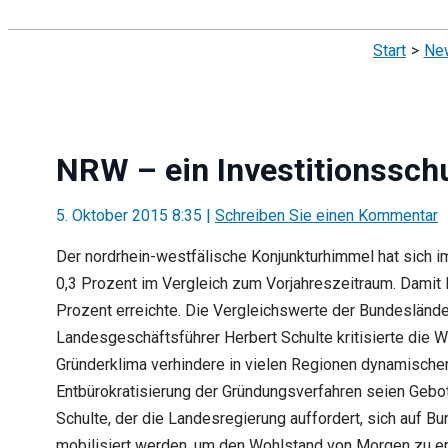
Suchen
Start
Ne
NRW – ein Investitionssch
5. Oktober 2015 8:35
|
Schreiben Sie einen Kommentar
Der nordrhein-westfälische Konjunkturhimmel hat sich i
0,3 Prozent im Vergleich zum Vorjahreszeitraum. Damit
Prozent erreichte. Die Vergleichswerte der Bundesländ
Landesgeschäftsführer Herbert Schulte kritisierte die W
Gründerklima verhindere in vielen Regionen dynamische
Entbürokratisierung der Gründungsverfahren seien Geb
Schulte, der die Landesregierung auffordert, sich auf B
mobilisiert werden, um den Wohlstand von Morgen zu e