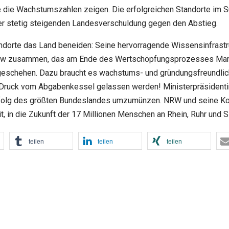
 die Wachstumszahlen zeigen. Die erfolgreichen Standorte im Sü
 stetig steigenden Landesverschuldung gegen den Abstieg.
ndorte das Land beneiden: Seine hervorragende Wissensinfrastr
how zusammen, das am Ende des Wertschöpfungsprozesses Mark
 geschehen. Dazu braucht es wachstums- und gründungsfreundli
Druck vom Abgabenkessel gelassen werden! Ministerpräsidentin 
folg des größten Bundeslandes umzumünzen. NRW und seine Kom
t, in die Zukunft der 17 Millionen Menschen an Rhein, Ruhr und S
teilen
teilen
teilen