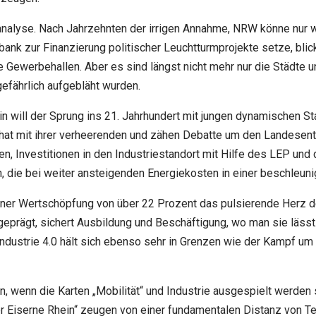
eanalyse. Nach Jahrzehnten der irrigen Annahme, NRW könne nur 
bank zur Finanzierung politischer Leuchtturmprojekte setze, bl
e Gewerbehallen. Aber es sind längst nicht mehr nur die Städte
efährlich aufgebläht wurden.
in will der Sprung ins 21. Jahrhundert mit jungen dynamischen 
 hat mit ihrer verheerenden und zähen Debatte um den Landesentw
, Investitionen in den Industriestandort mit Hilfe des LEP un
, die bei weiter ansteigenden Energiekosten in einer beschleuni
einer Wertschöpfung von über 22 Prozent das pulsierende Herz de
geprägt, sichert Ausbildung und Beschäftigung, wo man sie lässt
ustrie 4.0 hält sich ebenso sehr in Grenzen wie der Kampf um I
n, wenn die Karten „Mobilität“ und Industrie ausgespielt werden
 Eiserne Rhein“ zeugen von einer fundamentalen Distanz von Tei